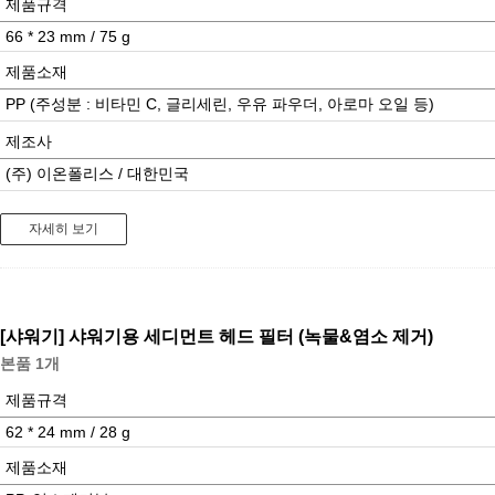
제품규격
66 * 23 mm / 75 g
제품소재
PP (주성분 : 비타민 C, 글리세린, 우유 파우더, 아로마 오일 등)
제조사
(주) 이온폴리스 / 대한민국
자세히 보기
[샤워기]
샤워기용 세디먼트 헤드 필터 (녹물&염소 제거)
본품 1개
제품규격
62 * 24 mm / 28 g
제품소재