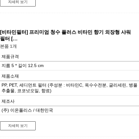
자세히 보기
[비타민필터]
프리미엄 청수 플러스 비타민 향기 외장형 샤워
필터 […
본품 1개
제품규격
지름 5 * 길이 12.5 cm
제품소재
PP, PET, 세디먼트 필터 (주성분 : 비타민C, 옥수수전분, 글리세린, 병풀
추출물, 코코넛오일, 향료)
제조사
(주) 이온폴리스 / 대한민국
자세히 보기