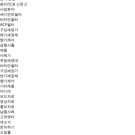
윤리/인권 신문고
사업분야
세디먼트필터
비타민필터
ACF필터
구강세정기
변기세정제
향기케어
금형사출
제품
샤워기
주방세면대
비타민필터
구강세정기
변기세정제
향기케어
기타제품
미디어
보도자료
영상자료
홍보자료
납품사례
고객센터
새소식
문의하기
쇼핑몰