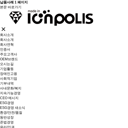
납품사례 1 페이지
본문 바로가기
회사소개
회사소개
회사연혁
인증서
주요고객사
OEM브랜드
오시는길
기업활동
장애인고용
사회적기업
기부내역
사내문화/복지
지속가능경영
CEO 메시지
ESG경영
ESG경영 새소식
환경/안전/품질
동반성장
준법경영
윤리/인권